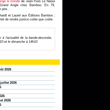
hangé le monde
de Jean-Yves Le Naour
n Grand Angle chez Bamboo. En 79,
 pire...
ardt et Laurel aux Éditions Bamboo ;
té de rendre justice coûte que coûte.
à l'actualité de la bande-dessinée,
1h10 et le dimanche à 14h10.
oût 2026
juillet 2026
6
2026
let 2026
6