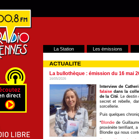
La Station
Les émissions
ACTUALITE
La bullothèque : émission du 16 mai 
16/05/2026
Interview de Cather
falaise
dans la colle
de la Cité
. Le destin 
secret et rebelle, 
sorcellerie.
Puis quelques chroniq
*
Blondie
de Guillaume
proxénète terrifiant, 
Blondie qui nous conte