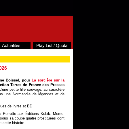
Actualités
Play List / Quota
2026
ine Boissel, pour
La sorcière sur la
ction Terres de France des Presses
d'une petite fille sauvage, au caractère
dans une Normandie de légendes et de
ues de livres et BD :
 Perrotte aux Éditions Kubik. Momo,
a sous sa coupe quatre prostituées dont
 cette histoire.