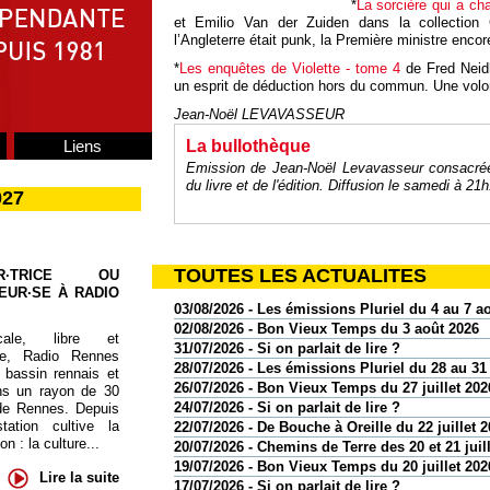
*
La sorcière qui a c
et Emilio Van der Zuiden dans la collectio
l’Angleterre était punk, la Première ministre encore
*
Les enquêtes de Violette - tome 4
de Fred Neidh
un esprit de déduction hors du commun. Une volon
Jean-Noël LEVAVASSEUR
Liens
La bullothèque
Emission de Jean-Noël Levavasseur consacrée 
du livre et de l'édition. Diffusion le samedi à 2
027
TOUTES LES ACTUALITES
UR·TRICE OU
EUR·SE À RADIO
03/08/2026 - Les émissions Pluriel du 4 au 7 a
02/08/2026 - Bon Vieux Temps du 3 août 2026
cale, libre et
31/07/2026 - Si on parlait de lire ?
te, Radio Rennes
28/07/2026 - Les émissions Pluriel du 28 au 31 
 bassin rennais et
26/07/2026 - Bon Vieux Temps du 27 juillet 202
ns un rayon de 30
24/07/2026 - Si on parlait de lire ?
de Rennes. Depuis
tation cultive la
22/07/2026 - De Bouche à Oreille du 22 juillet 
 : la culture...
20/07/2026 - Chemins de Terre des 20 et 21 juil
19/07/2026 - Bon Vieux Temps du 20 juillet 202
Lire la suite
17/07/2026 - Si on parlait de lire ?