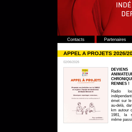
Contacts
Partenaires
APPEL A PROJETS 2026/2
02/06/2026
DEVIENS
ANIMATE
CHRONIQU
RENNES !
Radio lo
indépendan
émet sur le
au-delà, da
km autour 
1981, la s
même passion