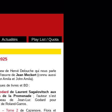
Actualités
Play List / Quota
2025
rview de Hervé Delouche qui nous parle
e l'œuvre de
Jean Meckert
(connu aussi
n Amila et John Amila).
ues de livres et BD :
odard
de Laurent Sagalovitsch aux
es de la Promenade
; l'auteur s’est
peau de Jean-Luc Godard pour
4 de Roland-Garros.
D – Tome 2
de Cazenove, Flora et