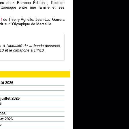
u chez Bamboo Édition ; l'histoire
pittoresque entre une famille et ses
 !
de Thierry Agnello, Jean-Luc Garrera
r sur l'Olympique de Marseille.
à l'actualité de la bande-dessinée,
1h10 et le dimanche à 14h10.
oût 2026
juillet 2026
6
2026
let 2026
6