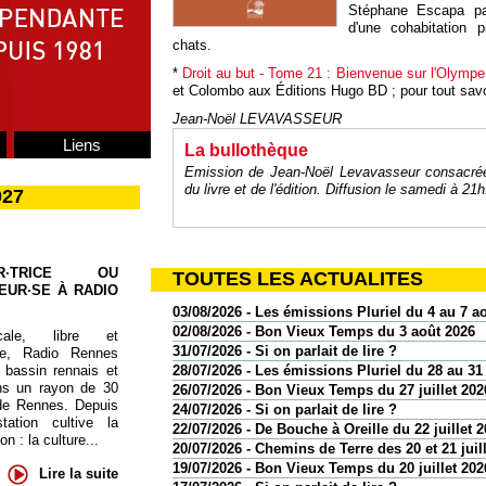
Stéphane Escapa par
d'une cohabitation 
chats.
*
Droit au but - Tome 21 : Bienvenue sur l'Olympe
et Colombo aux Éditions Hugo BD ; pour tout savoi
Jean-Noël LEVAVASSEUR
Liens
La bullothèque
Emission de Jean-Noël Levavasseur consacrée 
du livre et de l'édition. Diffusion le samedi à 2
027
UR·TRICE OU
TOUTES LES ACTUALITES
EUR·SE À RADIO
03/08/2026 - Les émissions Pluriel du 4 au 7 a
02/08/2026 - Bon Vieux Temps du 3 août 2026
cale, libre et
31/07/2026 - Si on parlait de lire ?
te, Radio Rennes
 bassin rennais et
28/07/2026 - Les émissions Pluriel du 28 au 31 
ns un rayon de 30
26/07/2026 - Bon Vieux Temps du 27 juillet 202
de Rennes. Depuis
24/07/2026 - Si on parlait de lire ?
tation cultive la
22/07/2026 - De Bouche à Oreille du 22 juillet 
 : la culture...
20/07/2026 - Chemins de Terre des 20 et 21 juil
19/07/2026 - Bon Vieux Temps du 20 juillet 202
Lire la suite