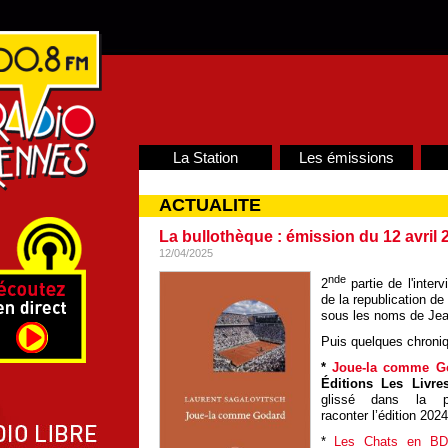
La Station
Les émissions
ACTUALITE
La bullothèque : émission du 12 avril 
12/04/2025
nde
2
partie de l'inte
de la republication d
sous les noms de Jea
Puis quelques chroniq
*
Joue-la comme G
Éditions Les Livr
glissé dans la 
raconter l’édition 202
*
Les Chats en B