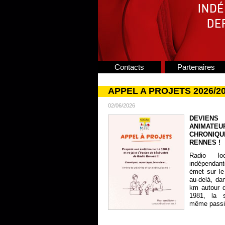
Contacts
Partenaires
APPEL A PROJETS 2026/2
02/06/2026
DEVIENS
ANIMATE
CHRONIQU
RENNES !
Radio lo
indépendan
émet sur le
au-delà, da
km autour 
1981, la s
même passion