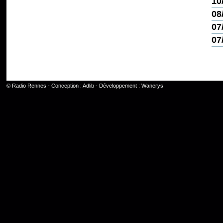
10
08
07
07
©
Radio Rennes
- Conception :
Adlib
- Développement :
Wanerys