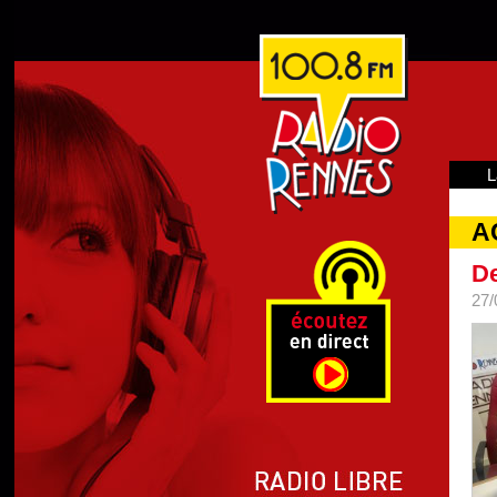
L
A
De
27/