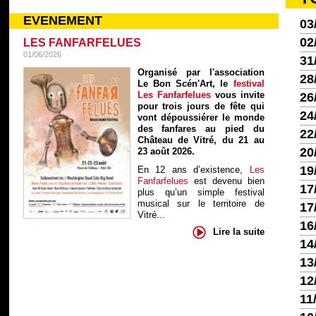
EVENEMENT
03
02
LES FANFARFELUES
01/06/2026
31
Organisé par l'association
28
Le Bon Scén'Art, le
festival
Les Fanfarfelues
vous invite
26
pour trois jours de fête qui
24
vont dépoussiérer le monde
des fanfares au pied du
22
Château de Vitré, du 21 au
20
23 août 2026.
19
En 12 ans d’existence,
Les
Fanfarfelues
est devenu bien
17
plus qu’un simple festival
musical sur le territoire de
17
Vitré...
16
Lire la suite
14
13
12
11