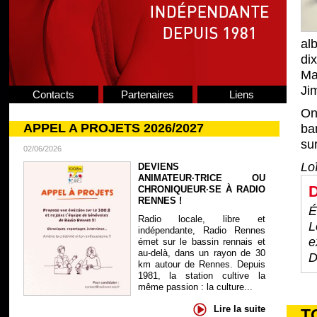
al
di
Ma
Ji
Contacts
Partenaires
Liens
On
APPEL A PROJETS 2026/2027
ba
sur
02/06/2026
Lo
DEVIENS
ANIMATEUR·TRICE OU
D
CHRONIQUEUR·SE À RADIO
RENNES !
É
Radio locale, libre et
L
indépendante, Radio Rennes
e
émet sur le bassin rennais et
au-delà, dans un rayon de 30
D
km autour de Rennes. Depuis
1981, la station cultive la
même passion : la culture...
Lire la suite
T