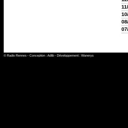
11
10
08
07
©
Radio Rennes
- Conception :
Adlib
- Développement :
Wanerys