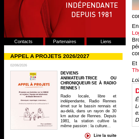
co
En
Lo
Br
Contacts
Partenaires
Liens
pé
co
APPEL A PROJETS 2026/2027
Et
02/06/2026
Th
DEVIENS
ANIMATEUR·TRICE OU
Lo
CHRONIQUEUR·SE À RADIO
RENNES !
D
Radio locale, libre et
É
indépendante, Radio Rennes
L
émet sur le bassin rennais et
au-delà, dans un rayon de 30
e
km autour de Rennes. Depuis
D
1981, la station cultive la
même passion : la culture...
Lire la suite