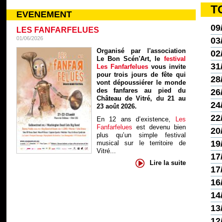
T
EVENEMENT
09
LES FANFARFELUES
01/06/2026
03
Organisé par l'association
02
Le Bon Scén'Art, le
festival
31
Les Fanfarfelues
vous invite
pour trois jours de fête qui
28
vont dépoussiérer le monde
des fanfares au pied du
26
Château de Vitré, du 21 au
24
23 août 2026.
22
En 12 ans d’existence,
Les
Fanfarfelues
est devenu bien
20
plus qu’un simple festival
19
musical sur le territoire de
Vitré...
17
Lire la suite
17
16
14
13
12