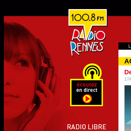
L
A
De
17/