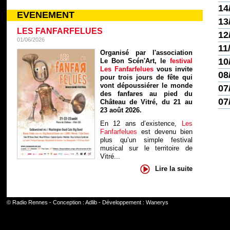
14
EVENEMENT
13
LES FANFARFELUES
12
01/06/2026
11
Organisé par l'association
10
Le Bon Scén'Art, le
festival
Les Fanfarfelues
vous invite
08
pour trois jours de fête qui
vont dépoussiérer le monde
07
des fanfares au pied du
07
Château de Vitré, du 21 au
23 août 2026.
En 12 ans d’existence,
Les
Fanfarfelues
est devenu bien
plus qu’un simple festival
musical sur le territoire de
Vitré...
Lire la suite
©
Radio Rennes
- Conception :
Adlib
- Développement :
Wanerys