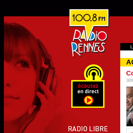
L
A
Co
30/