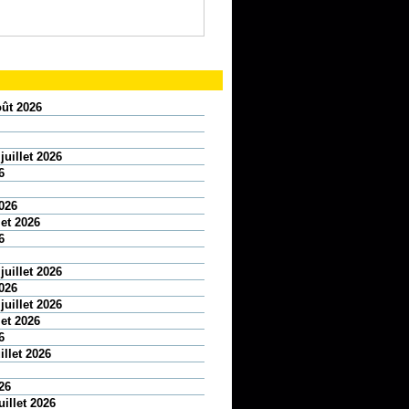
oût 2026
juillet 2026
6
2026
let 2026
6
juillet 2026
2026
juillet 2026
let 2026
6
illet 2026
26
uillet 2026