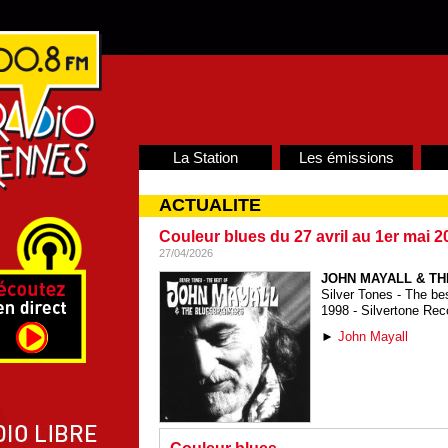
La Station
Les émissions
ACTUALITE
Couleur blues du 27 avril au 1er mai 2
27/04/2026
JOHN MAYALL & T
Silver Tones - The bes
1998 - Silvertone Rec
►
John Mayall