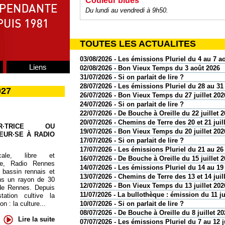
Couleur blues
Du lundi au vendredi à 9h50.
TOUTES LES ACTUALITES
03/08/2026 - Les émissions Pluriel du 4 au 7 a
Liens
02/08/2026 - Bon Vieux Temps du 3 août 2026
31/07/2026 - Si on parlait de lire ?
28/07/2026 - Les émissions Pluriel du 28 au 31 
027
26/07/2026 - Bon Vieux Temps du 27 juillet 202
24/07/2026 - Si on parlait de lire ?
22/07/2026 - De Bouche à Oreille du 22 juillet 
20/07/2026 - Chemins de Terre des 20 et 21 juil
UR·TRICE OU
19/07/2026 - Bon Vieux Temps du 20 juillet 202
EUR·SE À RADIO
17/07/2026 - Si on parlait de lire ?
17/07/2026 - Les émissions Pluriel du 21 au 26 
cale, libre et
16/07/2026 - De Bouche à Oreille du 15 juillet 
te, Radio Rennes
14/07/2026 - Les émissions Pluriel du 14 au 19 
 bassin rennais et
13/07/2026 - Chemins de Terre des 13 et 14 juil
ns un rayon de 30
12/07/2026 - Bon Vieux Temps du 13 juillet 202
de Rennes. Depuis
11/07/2026 - La bullothèque : émission du 11 ju
tation cultive la
 : la culture...
10/07/2026 - Si on parlait de lire ?
08/07/2026 - De Bouche à Oreille du 8 juillet 20
Lire la suite
07/07/2026 - Les émissions Pluriel du 7 au 12 j