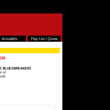
Actualités
Play List / Quota
026
HE BLUESBREAKERS
t of
ords