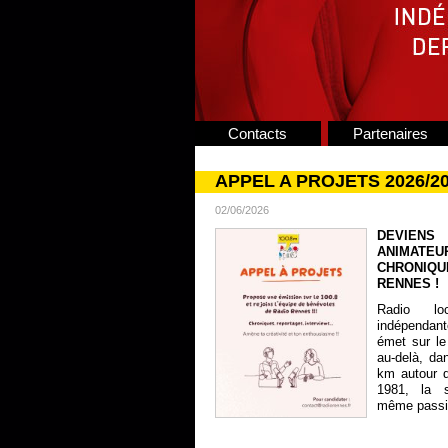
Contacts
Partenaires
APPEL A PROJETS 2026/2
02/06/2026
DEVIENS
ANIMATE
CHRONIQU
RENNES !
Radio lo
indépendan
émet sur le
au-delà, da
km autour 
1981, la s
même passion