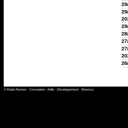
29
29
20
29
28
27
27
20
26
©
Radio Rennes
- Conception :
Adlib
- Développement :
Wanerys