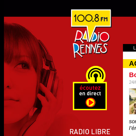
L
A
Bo
24/
so
l’