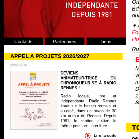
On
Éd
ou
✦ 
Fo
Ho
Contacts
Partenaires
Liens
Ro
APPEL A PROJETS 2026/2027
B
02/06/2026
M
DEVIENS
v
ANIMATEUR·TRICE OU
m
CHRONIQUEUR·SE À RADIO
RENNES !
D
1
Radio locale, libre et
indépendante, Radio Rennes
S
émet sur le bassin rennais et
au-delà, dans un rayon de 30
km autour de Rennes. Depuis
1981, la station cultive la
même passion : la culture...
T
Lire la suite