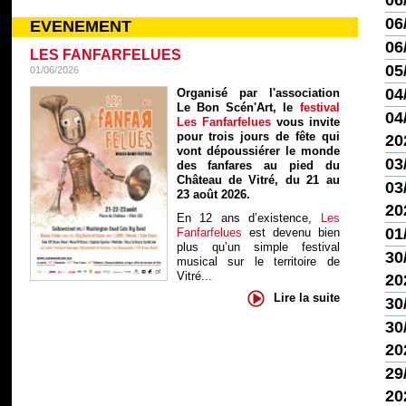
06
06
EVENEMENT
06
LES FANFARFELUES
05
01/06/2026
04
Organisé par l'association
Le Bon Scén'Art, le
festival
04/
Les Fanfarfelues
vous invite
pour trois jours de fête qui
20
vont dépoussiérer le monde
03
des fanfares au pied du
Château de Vitré, du 21 au
03/
23 août 2026.
20
En 12 ans d’existence,
Les
01
Fanfarfelues
est devenu bien
plus qu’un simple festival
30
musical sur le territoire de
Vitré...
20
Lire la suite
30
30
20
29
20