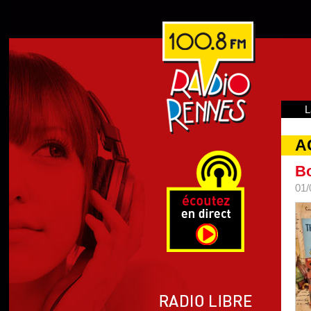
L
A
Bo
01/