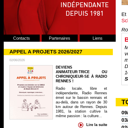
Et
Sc
Ro
Contacts
Partenaires
Liens
B
M
APPEL A PROJETS 2026/2027
v
m
02/06/2026
D
DEVIENS
ANIMATEUR·TRICE OU
1
CHRONIQUEUR·SE À RADIO
S
RENNES !
Radio locale, libre et
indépendante, Radio Rennes
émet sur le bassin rennais et
T
au-delà, dans un rayon de 30
km autour de Rennes. Depuis
1981, la station cultive la
09
même passion : la culture...
03
Lire la suite
02