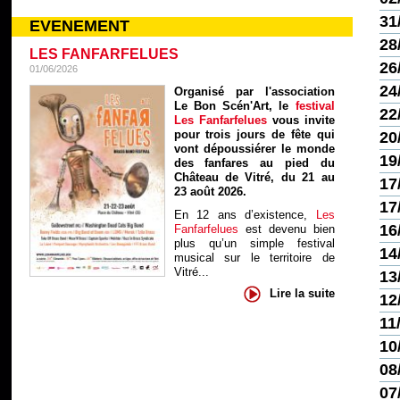
31
EVENEMENT
28
LES FANFARFELUES
26
01/06/2026
24
Organisé par l'association
Le Bon Scén'Art, le
festival
22
Les Fanfarfelues
vous invite
pour trois jours de fête qui
20
vont dépoussiérer le monde
19
des fanfares au pied du
Château de Vitré, du 21 au
17
23 août 2026.
17
En 12 ans d’existence,
Les
16
Fanfarfelues
est devenu bien
plus qu’un simple festival
14
musical sur le territoire de
Vitré...
13
Lire la suite
12
11
10
08
07